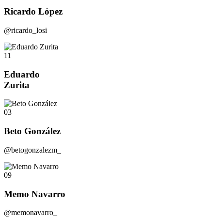
Ricardo López
@ricardo_losi
11
Eduardo
Zurita
03
Beto González
@betogonzalezm_
09
Memo Navarro
@memonavarro_