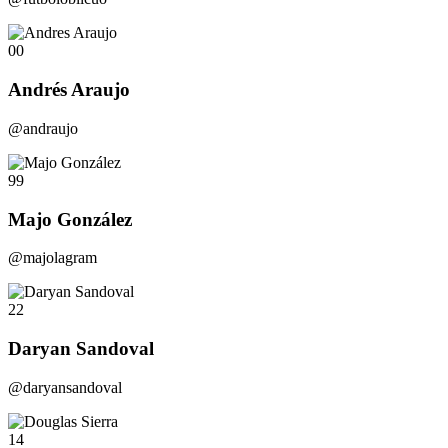
00
Andrés Araujo
@andraujo
99
Majo González
@majolagram
22
Daryan Sandoval
@daryansandoval
14