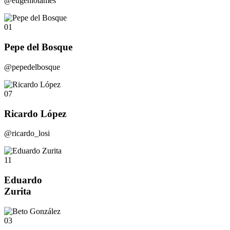
@eugeniotames
01
Pepe del Bosque
@pepedelbosque
07
Ricardo López
@ricardo_losi
11
Eduardo
Zurita
03