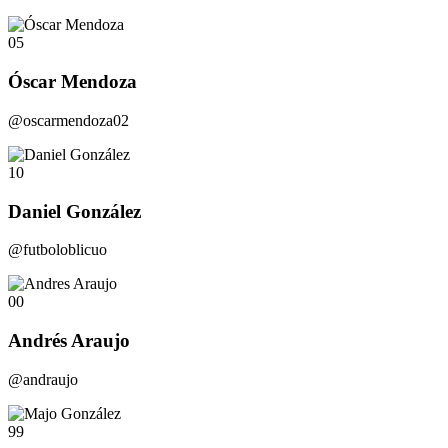
05
Óscar Mendoza
@oscarmendoza02
10
Daniel González
@futboloblicuo
00
Andrés Araujo
@andraujo
99