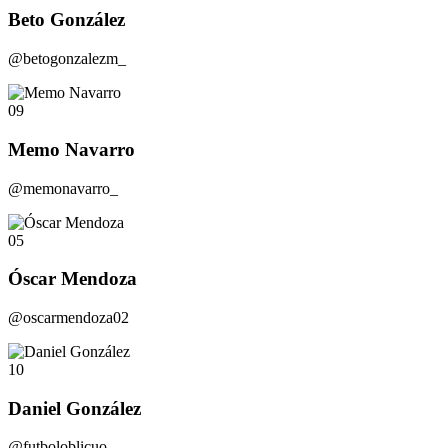
Beto González
@betogonzalezm_
09
Memo Navarro
@memonavarro_
05
Óscar Mendoza
@oscarmendoza02
10
Daniel González
@futboloblicuo