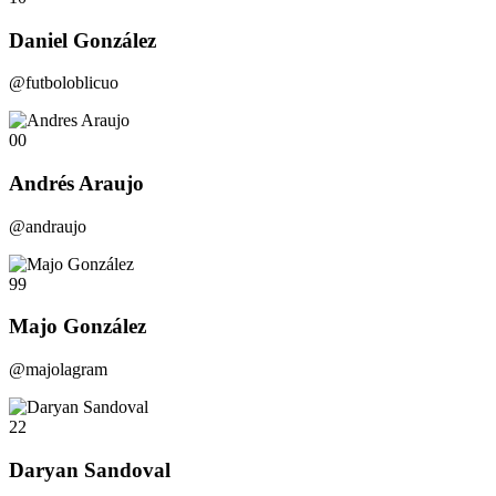
Daniel González
@futboloblicuo
00
Andrés Araujo
@andraujo
99
Majo González
@majolagram
22
Daryan Sandoval