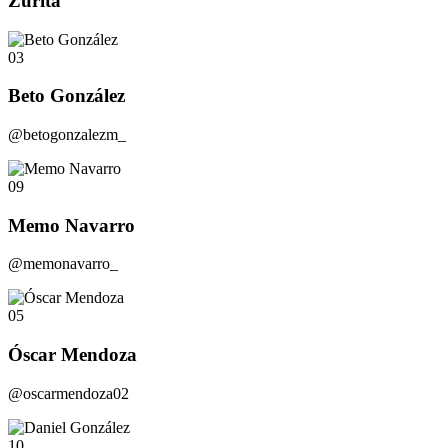
Zurita
03
Beto González
@betogonzalezm_
09
Memo Navarro
@memonavarro_
05
Óscar Mendoza
@oscarmendoza02
10