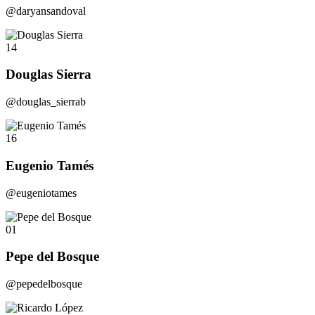
@daryansandoval
14
Douglas Sierra
@douglas_sierrab
16
Eugenio Tamés
@eugeniotames
01
Pepe del Bosque
@pepedelbosque