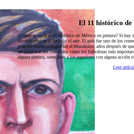
El 11 histórico d
¿Cómo se vería el 11 histórico de México en pintura? Si hay
identificados es el futbol y el arte. El país fue uno de los cen
post revolucionaria gracias al Muralismo, años después de que
nacional son tan conocidos como los futbolistas más import
alguna pintura, semejante a los jugadores con alguna acción 
Leer artíc