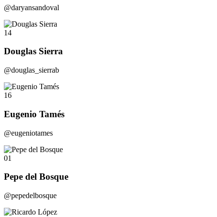
@daryansandoval
14
Douglas Sierra
@douglas_sierrab
16
Eugenio Tamés
@eugeniotames
01
Pepe del Bosque
@pepedelbosque