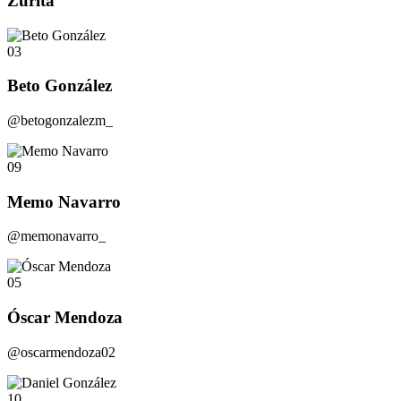
Zurita
03
Beto González
@betogonzalezm_
09
Memo Navarro
@memonavarro_
05
Óscar Mendoza
@oscarmendoza02
10