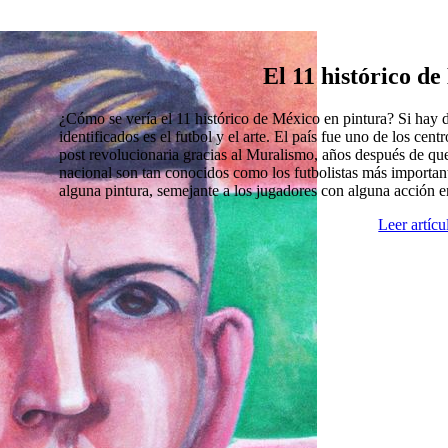
El 11 histórico d
¿Cómo se vería el 11 histórico de México en pintura? Si hay
identificados es el futbol y el arte. El país fue uno de los cen
post revolucionaria gracias al Muralismo, años después de que
nacional son tan conocidos como los futbolistas más import
alguna pintura, semejante a los jugadores con alguna acción 
Leer artíc