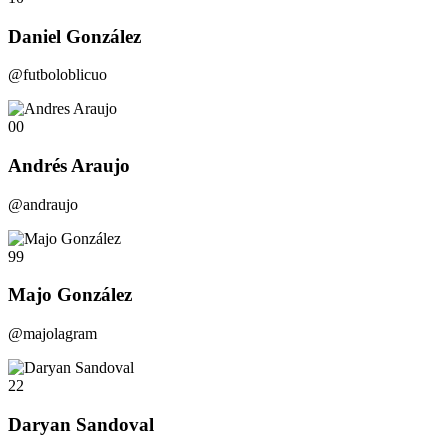
Daniel González
@futboloblicuo
00
Andrés Araujo
@andraujo
99
Majo González
@majolagram
22
Daryan Sandoval