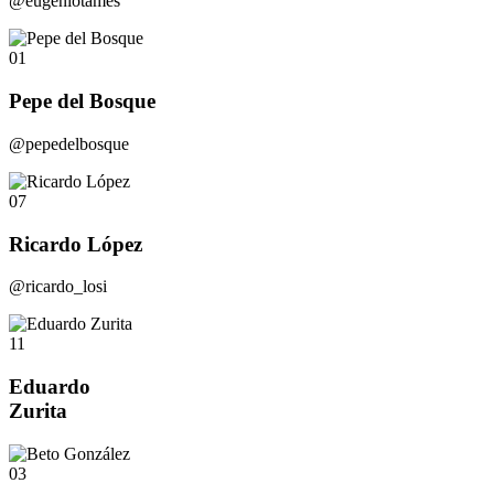
@eugeniotames
01
Pepe del Bosque
@pepedelbosque
07
Ricardo López
@ricardo_losi
11
Eduardo
Zurita
03