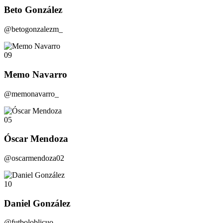
Beto González
@betogonzalezm_
09
Memo Navarro
@memonavarro_
05
Óscar Mendoza
@oscarmendoza02
10
Daniel González
@futboloblicuo