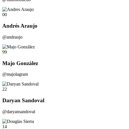
00
Andrés Araujo
@andraujo
99
Majo González
@majolagram
22
Daryan Sandoval
@daryansandoval
14