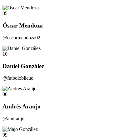
05
Óscar Mendoza
@oscarmendoza02
10
Daniel González
@futboloblicuo
00
Andrés Araujo
@andraujo
99