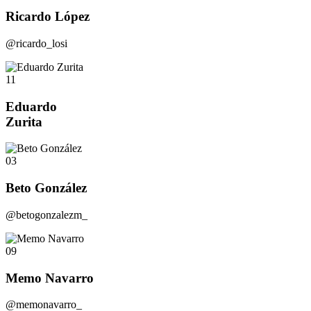
Ricardo López
@ricardo_losi
11
Eduardo
Zurita
03
Beto González
@betogonzalezm_
09
Memo Navarro
@memonavarro_