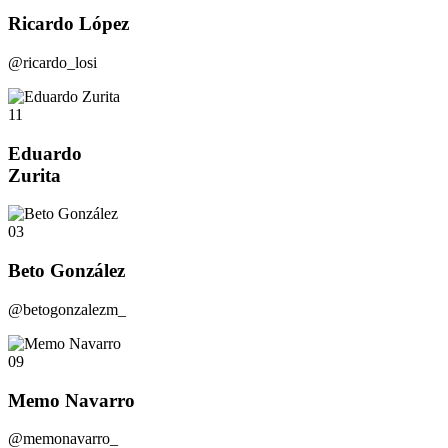
Ricardo López
@ricardo_losi
11
Eduardo
Zurita
03
Beto González
@betogonzalezm_
09
Memo Navarro
@memonavarro_