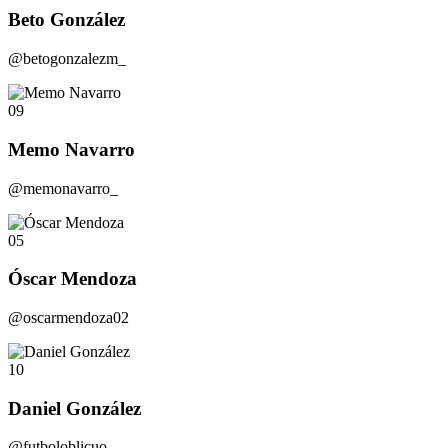
Beto González
@betogonzalezm_
09
Memo Navarro
@memonavarro_
05
Óscar Mendoza
@oscarmendoza02
10
Daniel González
@futboloblicuo