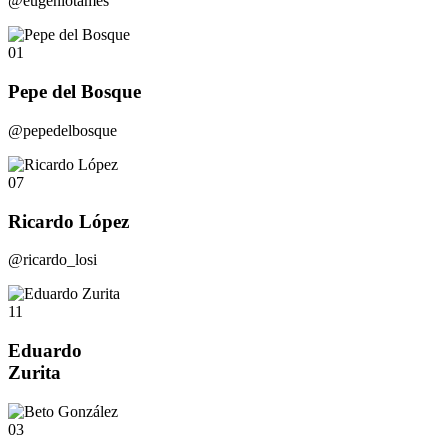
@eugeniotames
01
Pepe del Bosque
@pepedelbosque
07
Ricardo López
@ricardo_losi
11
Eduardo
Zurita
03