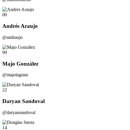
00
Andrés Araujo
@andraujo
99
Majo González
@majolagram
22
Daryan Sandoval
@daryansandoval
14