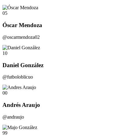
05
Óscar Mendoza
@oscarmendoza02
10
Daniel González
@futboloblicuo
00
Andrés Araujo
@andraujo
99