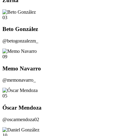
Zurita
03
Beto González
@betogonzalezm_
09
Memo Navarro
@memonavarro_
05
Óscar Mendoza
@oscarmendoza02
10