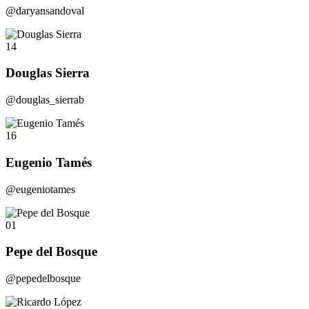
@daryansandoval
14
Douglas Sierra
@douglas_sierrab
16
Eugenio Tamés
@eugeniotames
01
Pepe del Bosque
@pepedelbosque