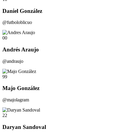
Daniel González
@futboloblicuo
00
Andrés Araujo
@andraujo
99
Majo González
@majolagram
22
Daryan Sandoval