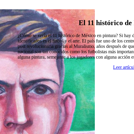
El 11 histórico d
¿Cómo se vería el 11 histórico de México en pintura? Si hay
identificados es el futbol y el arte. El país fue uno de los cen
post revolucionaria gracias al Muralismo, años después de que
nacional son tan conocidos como los futbolistas más import
alguna pintura, semejante a los jugadores con alguna acción 
Leer artíc