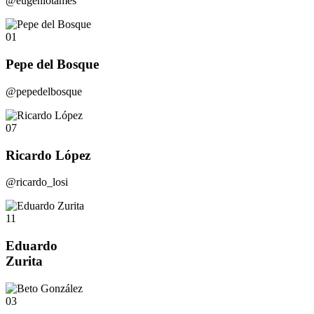
@eugeniotames
01
Pepe del Bosque
@pepedelbosque
07
Ricardo López
@ricardo_losi
11
Eduardo
Zurita
03