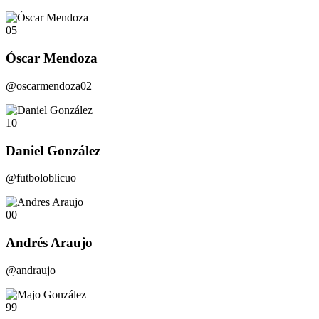
05
Óscar Mendoza
@oscarmendoza02
10
Daniel González
@futboloblicuo
00
Andrés Araujo
@andraujo
99