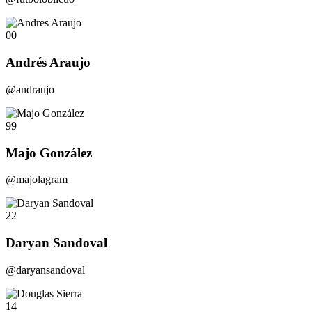
00
Andrés Araujo
@andraujo
99
Majo González
@majolagram
22
Daryan Sandoval
@daryansandoval
14