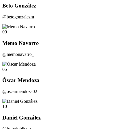
Beto González
@betogonzalezm_
09
Memo Navarro
@memonavarro_
05
Óscar Mendoza
@oscarmendoza02
10
Daniel González
@futboloblicuo