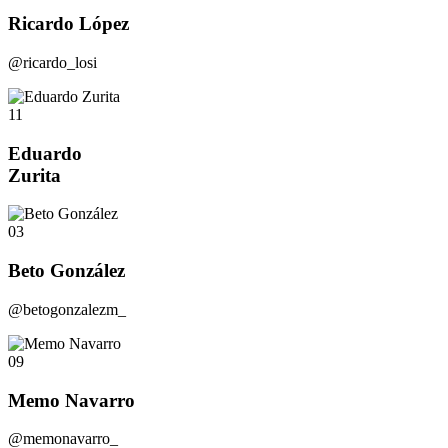
Ricardo López
@ricardo_losi
11
Eduardo
Zurita
03
Beto González
@betogonzalezm_
09
Memo Navarro
@memonavarro_