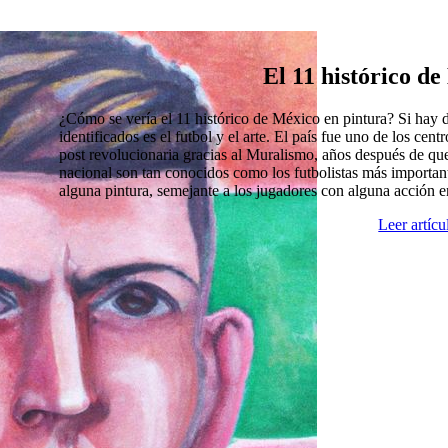
El 11 histórico d
¿Cómo se vería el 11 histórico de México en pintura? Si hay
identificados es el futbol y el arte. El país fue uno de los cen
post revolucionaria gracias al Muralismo, años después de que
nacional son tan conocidos como los futbolistas más import
alguna pintura, semejante a los jugadores con alguna acción 
Leer artíc