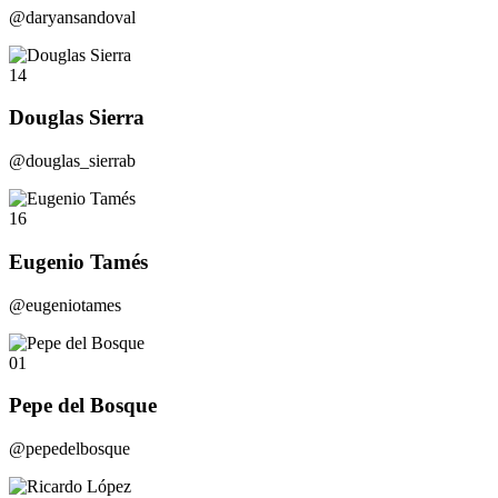
@daryansandoval
14
Douglas Sierra
@douglas_sierrab
16
Eugenio Tamés
@eugeniotames
01
Pepe del Bosque
@pepedelbosque