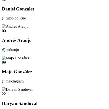
Daniel González
@futboloblicuo
00
Andrés Araujo
@andraujo
99
Majo González
@majolagram
22
Daryan Sandoval