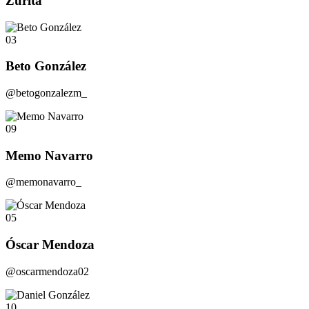
Zurita
03
Beto González
@betogonzalezm_
09
Memo Navarro
@memonavarro_
05
Óscar Mendoza
@oscarmendoza02
10