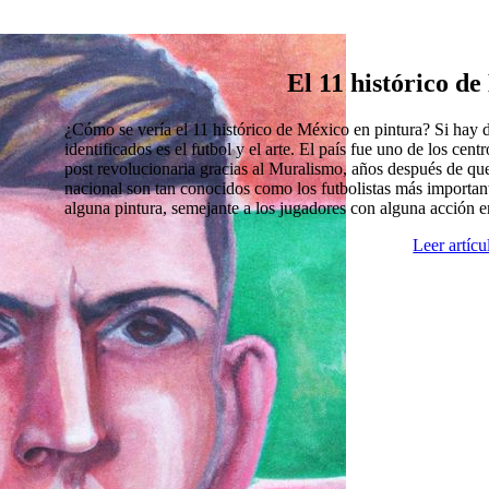
El 11 histórico d
¿Cómo se vería el 11 histórico de México en pintura? Si hay
identificados es el futbol y el arte. El país fue uno de los cen
post revolucionaria gracias al Muralismo, años después de que
nacional son tan conocidos como los futbolistas más import
alguna pintura, semejante a los jugadores con alguna acción 
Leer artíc