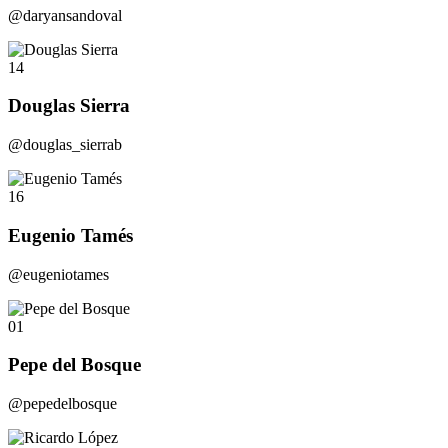
@daryansandoval
14
Douglas Sierra
@douglas_sierrab
16
Eugenio Tamés
@eugeniotames
01
Pepe del Bosque
@pepedelbosque