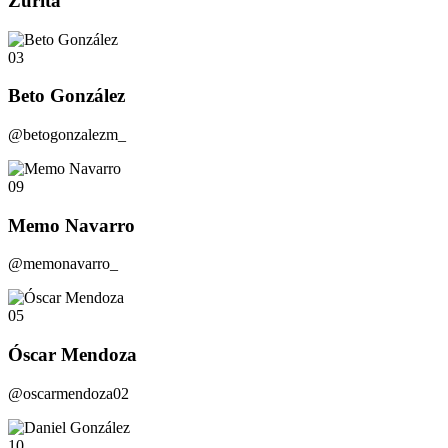
Zurita
03
Beto González
@betogonzalezm_
09
Memo Navarro
@memonavarro_
05
Óscar Mendoza
@oscarmendoza02
10