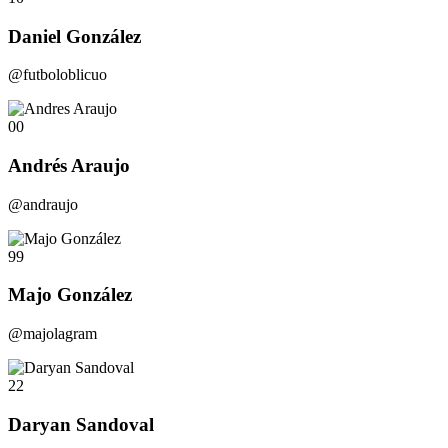
Daniel González
@futboloblicuo
00
Andrés Araujo
@andraujo
99
Majo González
@majolagram
22
Daryan Sandoval