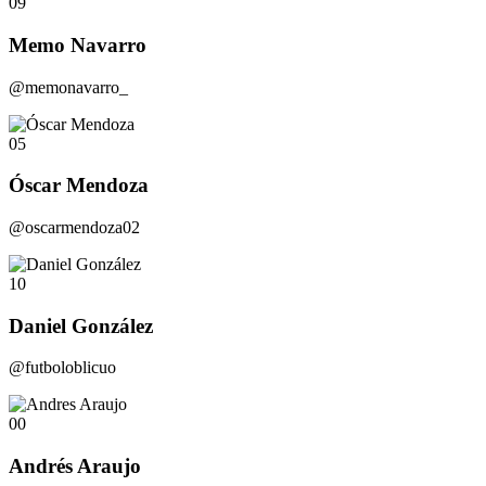
09
Memo Navarro
@memonavarro_
05
Óscar Mendoza
@oscarmendoza02
10
Daniel González
@futboloblicuo
00
Andrés Araujo