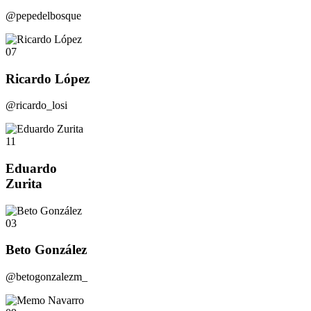
@pepedelbosque
07
Ricardo López
@ricardo_losi
11
Eduardo
Zurita
03
Beto González
@betogonzalezm_