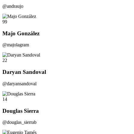
@andraujo
99
Majo González
@majolagram
22
Daryan Sandoval
@daryansandoval
14
Douglas Sierra
@douglas_sierrab