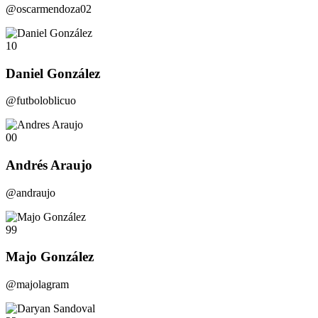
@oscarmendoza02
10
Daniel González
@futboloblicuo
00
Andrés Araujo
@andraujo
99
Majo González
@majolagram