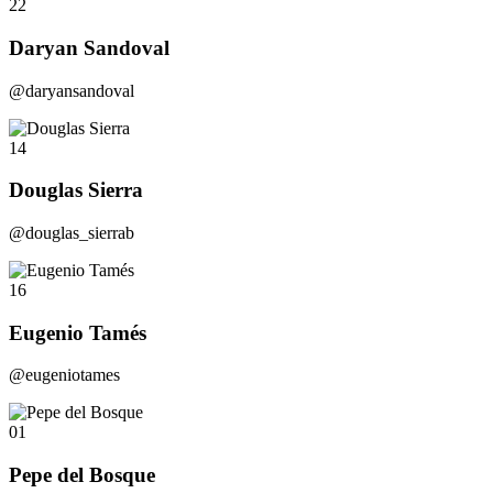
22
Daryan Sandoval
@daryansandoval
14
Douglas Sierra
@douglas_sierrab
16
Eugenio Tamés
@eugeniotames
01
Pepe del Bosque