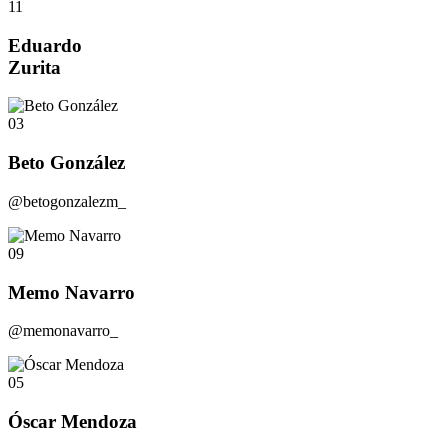
11
Eduardo
Zurita
03
Beto González
@betogonzalezm_
09
Memo Navarro
@memonavarro_
05
Óscar Mendoza