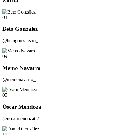
Zurita
03
Beto González
@betogonzalezm_
09
Memo Navarro
@memonavarro_
05
Óscar Mendoza
@oscarmendoza02
10