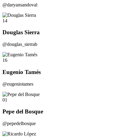
@daryansandoval
14
Douglas Sierra
@douglas_sierrab
16
Eugenio Tamés
@eugeniotames
01
Pepe del Bosque
@pepedelbosque