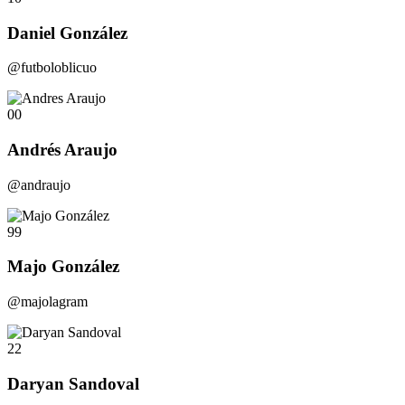
Daniel González
@futboloblicuo
00
Andrés Araujo
@andraujo
99
Majo González
@majolagram
22
Daryan Sandoval