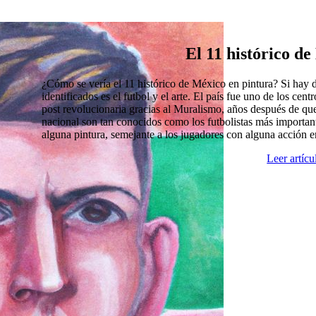
El 11 histórico d
¿Cómo se vería el 11 histórico de México en pintura? Si hay
identificados es el futbol y el arte. El país fue uno de los cen
post revolucionaria gracias al Muralismo, años después de que
nacional son tan conocidos como los futbolistas más import
alguna pintura, semejante a los jugadores con alguna acción 
Leer artíc