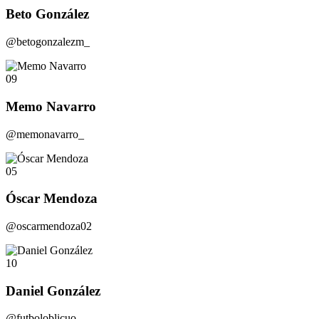
Beto González
@betogonzalezm_
09
Memo Navarro
@memonavarro_
05
Óscar Mendoza
@oscarmendoza02
10
Daniel González
@futboloblicuo