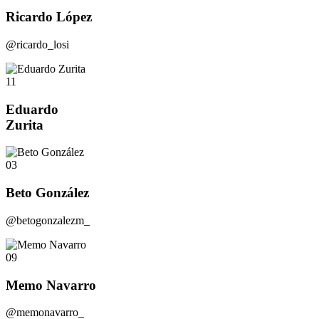
Ricardo López
@ricardo_losi
11
Eduardo
Zurita
03
Beto González
@betogonzalezm_
09
Memo Navarro
@memonavarro_