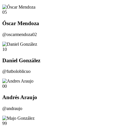
05
Óscar Mendoza
@oscarmendoza02
10
Daniel González
@futboloblicuo
00
Andrés Araujo
@andraujo
99