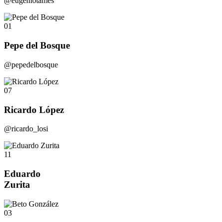
@eugeniotames
01
Pepe del Bosque
@pepedelbosque
07
Ricardo López
@ricardo_losi
11
Eduardo
Zurita
03