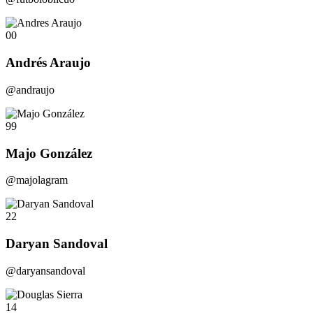
00
Andrés Araujo
@andraujo
99
Majo González
@majolagram
22
Daryan Sandoval
@daryansandoval
14