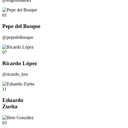
@eugeniotames
01
Pepe del Bosque
@pepedelbosque
07
Ricardo López
@ricardo_losi
11
Eduardo
Zurita
03