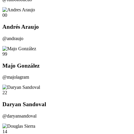
00
Andrés Araujo
@andraujo
99
Majo González
@majolagram
22
Daryan Sandoval
@daryansandoval
14