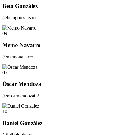
Beto González
@betogonzalezm_
09
Memo Navarro
@memonavarro_
05
Óscar Mendoza
@oscarmendoza02
10
Daniel González
@futboloblicuo