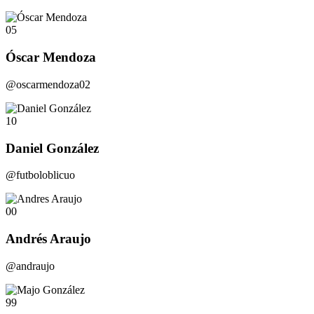
05
Óscar Mendoza
@oscarmendoza02
10
Daniel González
@futboloblicuo
00
Andrés Araujo
@andraujo
99