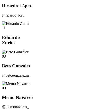
Ricardo López
@ricardo_losi
11
Eduardo
Zurita
03
Beto González
@betogonzalezm_
09
Memo Navarro
@memonavarro_