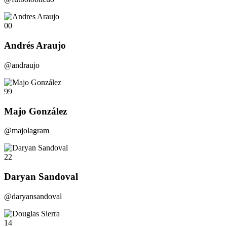
00
Andrés Araujo
@andraujo
99
Majo González
@majolagram
22
Daryan Sandoval
@daryansandoval
14