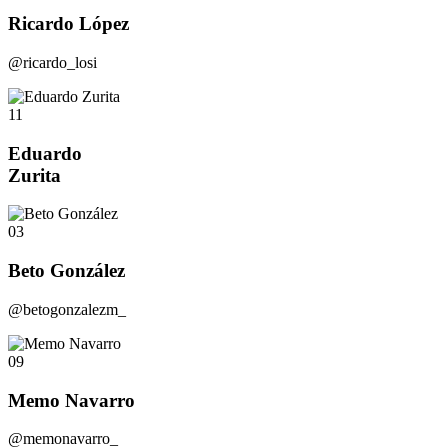
Ricardo López
@ricardo_losi
11
Eduardo
Zurita
03
Beto González
@betogonzalezm_
09
Memo Navarro
@memonavarro_