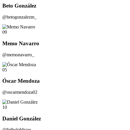
Beto González
@betogonzalezm_
09
Memo Navarro
@memonavarro_
05
Óscar Mendoza
@oscarmendoza02
10
Daniel González
@futboloblicuo