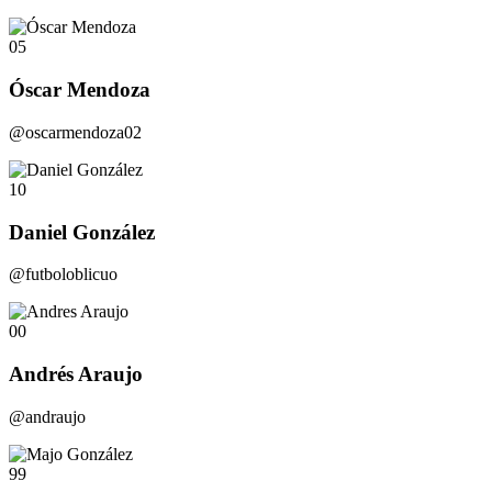
05
Óscar Mendoza
@oscarmendoza02
10
Daniel González
@futboloblicuo
00
Andrés Araujo
@andraujo
99