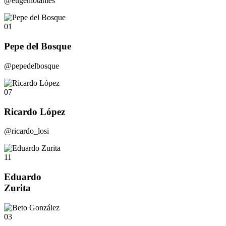
@eugeniotames
01
Pepe del Bosque
@pepedelbosque
07
Ricardo López
@ricardo_losi
11
Eduardo
Zurita
03