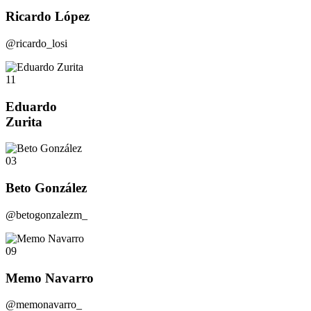
Ricardo López
@ricardo_losi
11
Eduardo
Zurita
03
Beto González
@betogonzalezm_
09
Memo Navarro
@memonavarro_