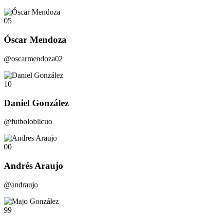
05
Óscar Mendoza
@oscarmendoza02
10
Daniel González
@futboloblicuo
00
Andrés Araujo
@andraujo
99