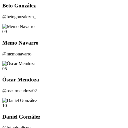
Beto González
@betogonzalezm_
09
Memo Navarro
@memonavarro_
05
Óscar Mendoza
@oscarmendoza02
10
Daniel González
@futboloblicuo