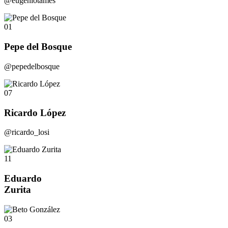
@eugeniotames
01
Pepe del Bosque
@pepedelbosque
07
Ricardo López
@ricardo_losi
11
Eduardo
Zurita
03