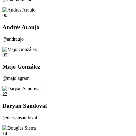
00
Andrés Araujo
@andraujo
99
Majo González
@majolagram
22
Daryan Sandoval
@daryansandoval
14