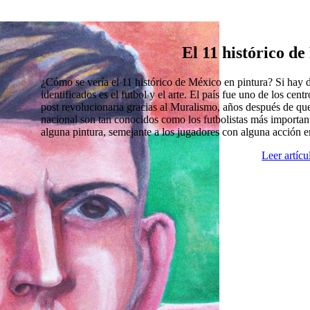
El 11 histórico d
¿Cómo se vería el 11 histórico de México en pintura? Si hay
identificados es el futbol y el arte. El país fue uno de los cen
post revolucionaria gracias al Muralismo, años después de que
nacional son tan conocidos como los futbolistas más import
alguna pintura, semejante a los jugadores con alguna acción 
Leer artíc