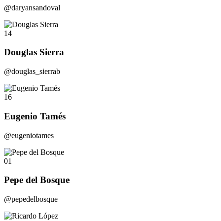
@daryansandoval
14
Douglas Sierra
@douglas_sierrab
16
Eugenio Tamés
@eugeniotames
01
Pepe del Bosque
@pepedelbosque