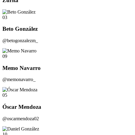
Zurita
03
Beto González
@betogonzalezm_
09
Memo Navarro
@memonavarro_
05
Óscar Mendoza
@oscarmendoza02
10