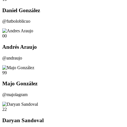
Daniel González
@futboloblicuo
00
Andrés Araujo
@andraujo
99
Majo González
@majolagram
22
Daryan Sandoval