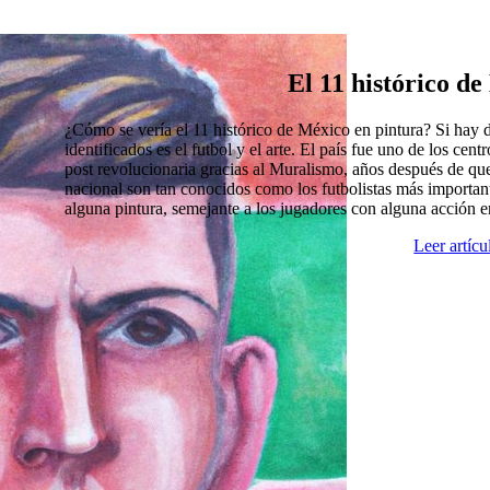
El 11 histórico d
¿Cómo se vería el 11 histórico de México en pintura? Si hay
identificados es el futbol y el arte. El país fue uno de los cen
post revolucionaria gracias al Muralismo, años después de que
nacional son tan conocidos como los futbolistas más import
alguna pintura, semejante a los jugadores con alguna acción 
Leer artíc