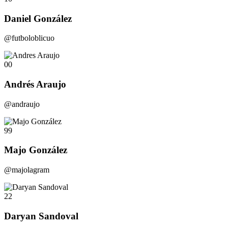
Daniel González
@futboloblicuo
00
Andrés Araujo
@andraujo
99
Majo González
@majolagram
22
Daryan Sandoval