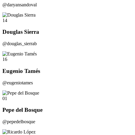
@daryansandoval
14
Douglas Sierra
@douglas_sierrab
16
Eugenio Tamés
@eugeniotames
01
Pepe del Bosque
@pepedelbosque