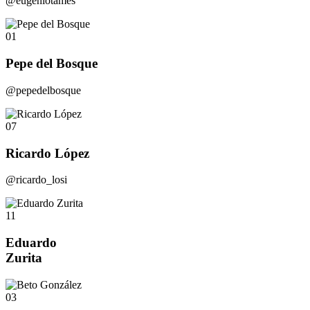
@eugeniotames
01
Pepe del Bosque
@pepedelbosque
07
Ricardo López
@ricardo_losi
11
Eduardo
Zurita
03