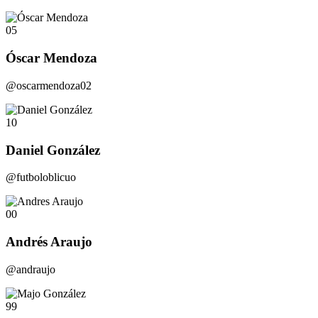
05
Óscar Mendoza
@oscarmendoza02
10
Daniel González
@futboloblicuo
00
Andrés Araujo
@andraujo
99