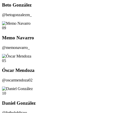
Beto González
@betogonzalezm_
09
Memo Navarro
@memonavarro_
05
Óscar Mendoza
@oscarmendoza02
10
Daniel González
@futboloblicuo