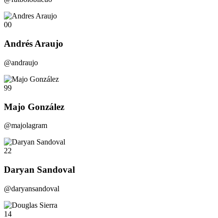
00
Andrés Araujo
@andraujo
99
Majo González
@majolagram
22
Daryan Sandoval
@daryansandoval
14