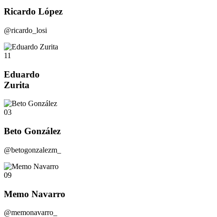
Ricardo López
@ricardo_losi
11
Eduardo
Zurita
03
Beto González
@betogonzalezm_
09
Memo Navarro
@memonavarro_