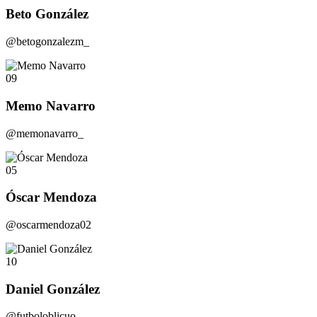
Beto González
@betogonzalezm_
09
Memo Navarro
@memonavarro_
05
Óscar Mendoza
@oscarmendoza02
10
Daniel González
@futboloblicuo