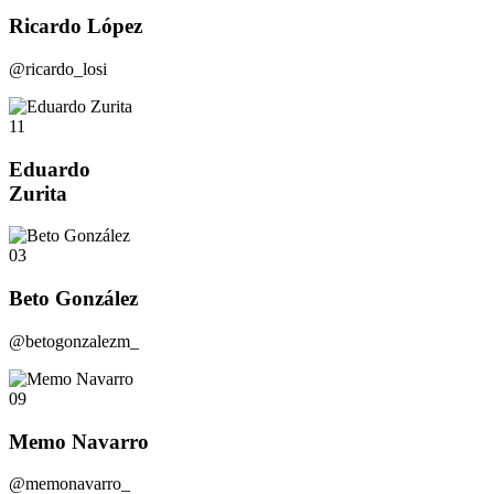
Ricardo López
@ricardo_losi
11
Eduardo
Zurita
03
Beto González
@betogonzalezm_
09
Memo Navarro
@memonavarro_