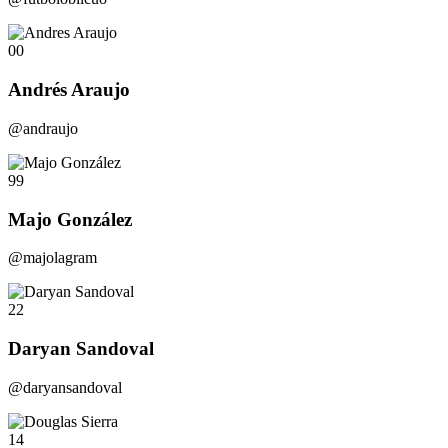
00
Andrés Araujo
@andraujo
99
Majo González
@majolagram
22
Daryan Sandoval
@daryansandoval
14