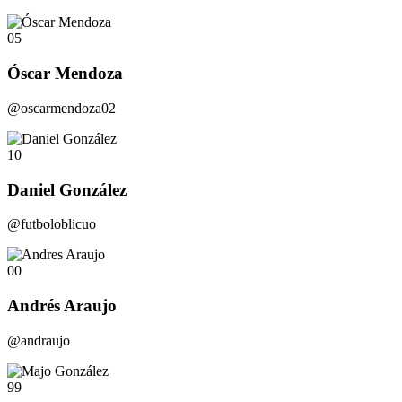
05
Óscar Mendoza
@oscarmendoza02
10
Daniel González
@futboloblicuo
00
Andrés Araujo
@andraujo
99