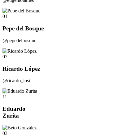
@eugeniotames
01
Pepe del Bosque
@pepedelbosque
07
Ricardo López
@ricardo_losi
11
Eduardo
Zurita
03