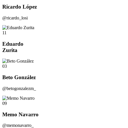
Ricardo López
@ricardo_losi
11
Eduardo
Zurita
03
Beto González
@betogonzalezm_
09
Memo Navarro
@memonavarro_