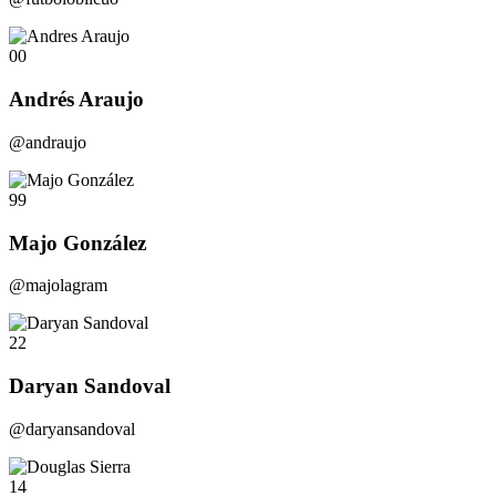
00
Andrés Araujo
@andraujo
99
Majo González
@majolagram
22
Daryan Sandoval
@daryansandoval
14