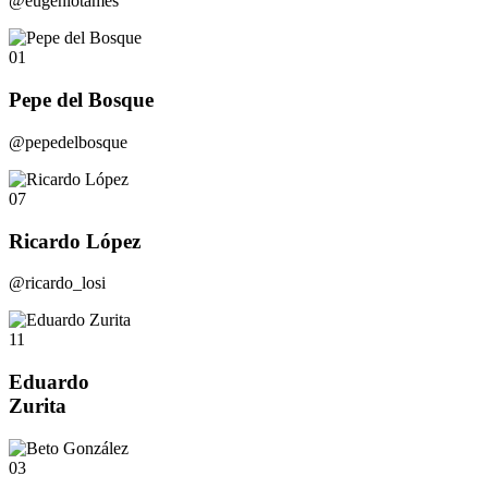
@eugeniotames
01
Pepe del Bosque
@pepedelbosque
07
Ricardo López
@ricardo_losi
11
Eduardo
Zurita
03