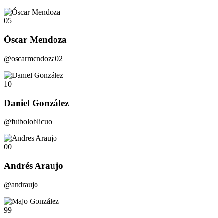
05
Óscar Mendoza
@oscarmendoza02
10
Daniel González
@futboloblicuo
00
Andrés Araujo
@andraujo
99