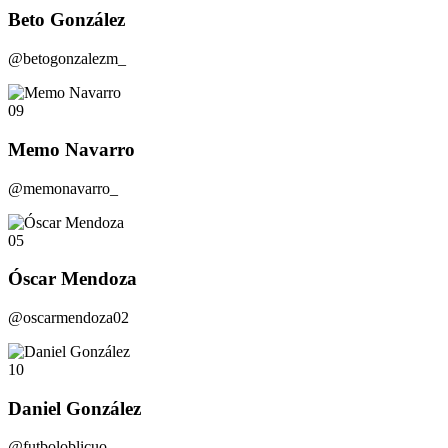
Beto González
@betogonzalezm_
09
Memo Navarro
@memonavarro_
05
Óscar Mendoza
@oscarmendoza02
10
Daniel González
@futboloblicuo