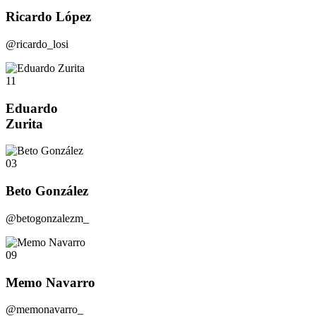
Ricardo López
@ricardo_losi
11
Eduardo
Zurita
03
Beto González
@betogonzalezm_
09
Memo Navarro
@memonavarro_