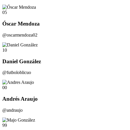
05
Óscar Mendoza
@oscarmendoza02
10
Daniel González
@futboloblicuo
00
Andrés Araujo
@andraujo
99