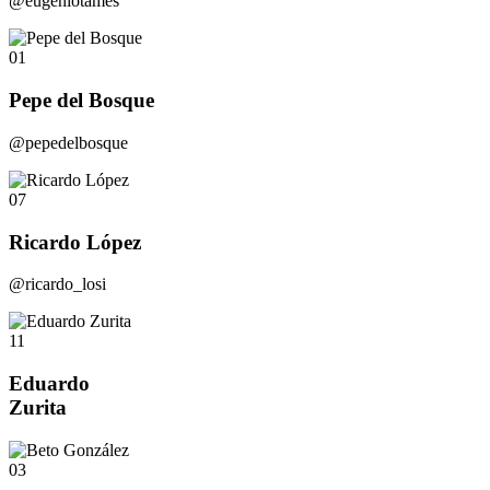
@eugeniotames
01
Pepe del Bosque
@pepedelbosque
07
Ricardo López
@ricardo_losi
11
Eduardo
Zurita
03