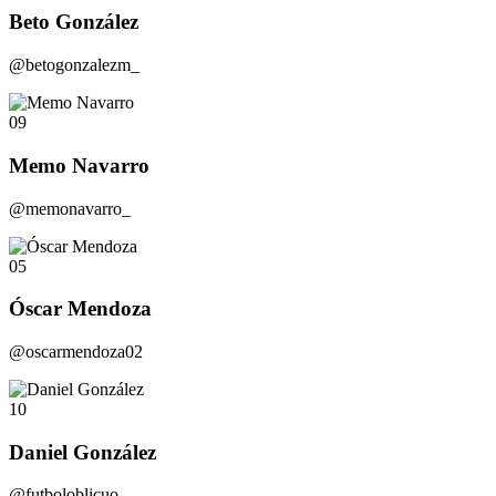
Beto González
@betogonzalezm_
09
Memo Navarro
@memonavarro_
05
Óscar Mendoza
@oscarmendoza02
10
Daniel González
@futboloblicuo