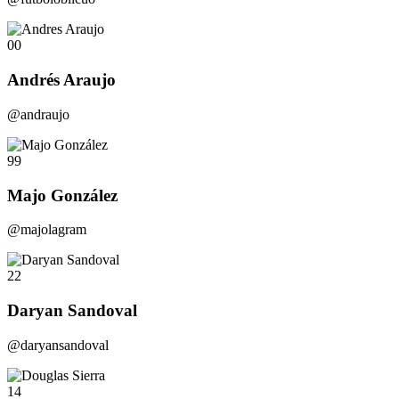
00
Andrés Araujo
@andraujo
99
Majo González
@majolagram
22
Daryan Sandoval
@daryansandoval
14